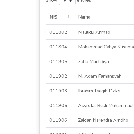
Show
entries
NIS
Nama
011802
Maulidu Ahmad
011804
Mohammad Cahya Kusuma
011805
Zalfa Maulidiya
011902
M. Adam Farhansyah
011903
Ibrahim Tsaqib Dzikri
011905
Asyrofal Rusli Muhammad
011906
Zaidan Narendra Arridho