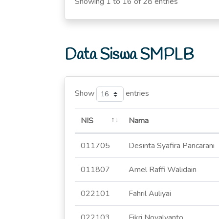
Showing 1 to 16 of 28 entries
Data Siswa SMPLB
Show
entries
NIS
Nama
011705
Desinta Syafira Pancarani
011807
Amel Raffi Walidain
022101
Fahril Auliyai
022103
Fikri Novalyanto