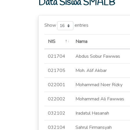
Data Siswa SMALB
Show
entries
NIS
Nama
021704
Abdus Sobur Fawwas
021705
Moh. Alif Akbar
022001
Mohammad Noer Rizky
022002
Mohammad Ali Fawwas
032102
Iradatul Hasanah
032104
Sahrul Firmansyah