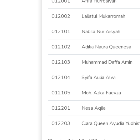
012001
Afifa Hurrosiyah
012002
Lailatul Mukarromah
012101
Nabila Nur Aisyah
012102
Adilia Naura Queenesa
012103
Muhammad Daffa Amin
012104
Syifa Aulia Alwi
012105
Moh. Azka Faeyza
012201
Nesa Aqila
012203
Clara Queen Ayudia Yudhist